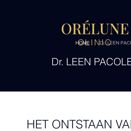
ORÉLUNE
CLINIC
HOME
Dr. LEEN PA
Dr. LEEN PACOL
HET ONTSTAAN V